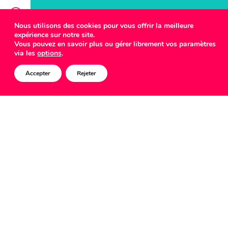
Nous utilisons des cookies pour vous offrir la meilleure
expérience sur notre site.
COMED
Vous pouvez en savoir plus ou gérer librement vos paramètres
via les
options
.
Accepter
Rejeter
5
9
All
How to
Digital
9
6
Strategy
Inspiration
7
7
Advertising
Design
3
1
1
Connecting
Lifestyle
Job
1
9