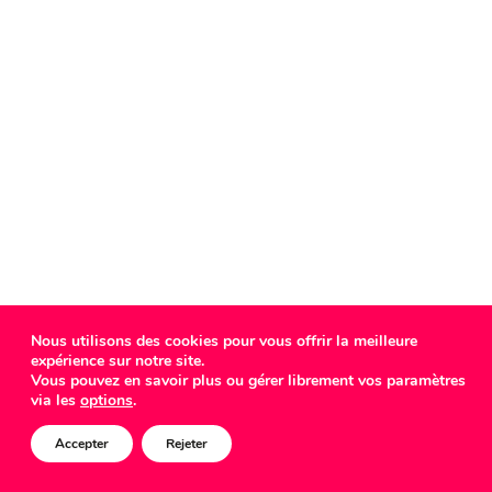
Nous utilisons des cookies pour vous offrir la meilleure
expérience sur notre site.
Vous pouvez en savoir plus ou gérer librement vos paramètres
via les
options
.
Accepter
Rejeter