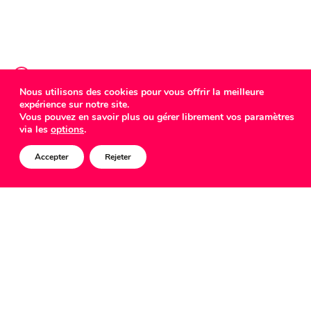
Nous utilisons des cookies pour vous offrir la meilleure
expérience sur notre site.
COMED
Vous pouvez en savoir plus ou gérer librement vos paramètres
via les
options
.
Accepter
Rejeter