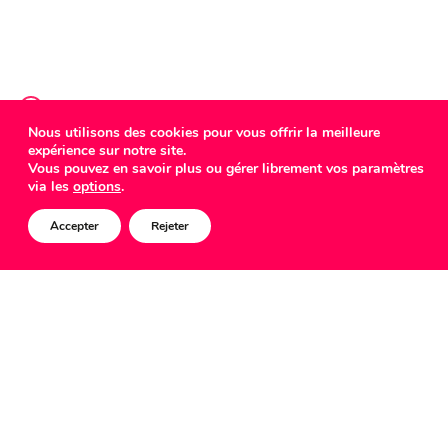
Nous utilisons des cookies pour vous offrir la meilleure
expérience sur notre site.
COMED
Vous pouvez en savoir plus ou gérer librement vos paramètres
via les
options
.
Accepter
Rejeter