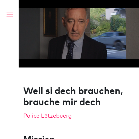
Skip
to
content
Well si dech brauchen,
brauche mir dech
Police Lëtzebuerg
Mission