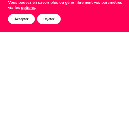
COMED
Vous pouvez en savoir plus ou gérer librement vos paramètres
via les
options
.
Accepter
Rejeter
Cyber Weeks Deals.
Merbag
Mission
Déclinaison de cette campagne internationale
pour le marché luxembourgeois.
Solution