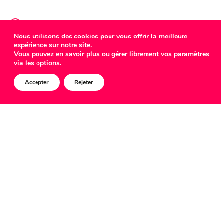
Nous utilisons des cookies pour vous offrir la meilleure
expérience sur notre site.
COMED
Vous pouvez en savoir plus ou gérer librement vos paramètres
via les
options
.
Accepter
Rejeter
LU-Alert
Ministère de l’Intérieur
Mission
LU-Alert est le nouveau système d’alerte et