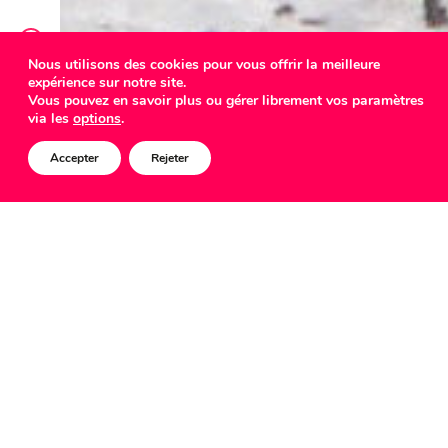
Nous utilisons des cookies pour vous offrir la meilleure
expérience sur notre site.
COMED
Vous pouvez en savoir plus ou gérer librement vos paramètres
via les
options
.
Accepter
Rejeter
Die Gewerkschaft, eine
starke Gemeinschaft –
auch für dich!
Syndicat chemins de fer / FNCTTFEL-
Landesverband