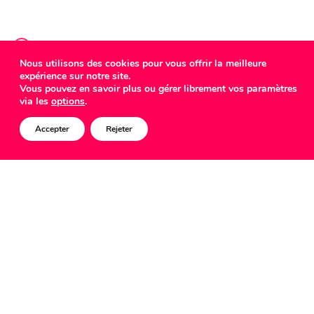
Nous utilisons des cookies pour vous offrir la meilleure
expérience sur notre site.
COMED
Vous pouvez en savoir plus ou gérer librement vos paramètres
via les
options
.
Accepter
Rejeter
Une partie de notre équipe créative et deux
acolytes ont participé au
Lost Weekend
2022
et relevé le défi de tourner un court-métrage
en 48h !
Tout a commencé un vendredi soir, au Cercle-
Cité, en compagnie de 21 concurrents,