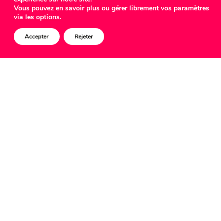
COMED
Vous pouvez en savoir plus ou gérer librement vos paramètres
via les
options
.
Accepter
Rejeter
Chaque année, les experts nous présentent
les tendances design qui vont influencer les
créations des designers dans le monde entier.
Les créateurs de tendances se basent sur les
évolutions sociales, politiques et culturelles
pour déterminer ce qui motive et attire les
gens. Il est donc très intéressant d’étudier les
nouvelles tendances pour 2022 dans le
contexte de la pandémie actuelle. Si les
tendances de ces dernières années ont été
très similaires, on peut clairement affirmer
qu’un nouveau vent soufflera pour 2022.